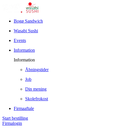
Bogø Sandwich
Wasabi Sushi
Events
Information
Information
Åbningstider
Job
Din mening
Skolefrokost
Firmaaftale
Start bestilling
Firmalogin