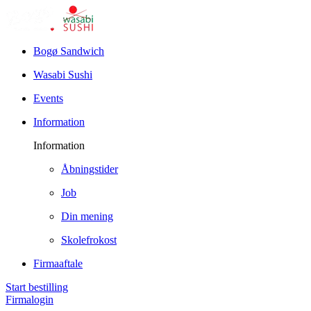
Bogø Sandwich
Wasabi Sushi
Events
Information
Information
Åbningstider
Job
Din mening
Skolefrokost
Firmaaftale
Start bestilling
Firmalogin