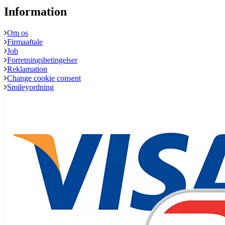
Information
Om os
Firmaaftale
Job
Forretningsbetingelser
Reklamation
Change cookie consent
Smileyordning