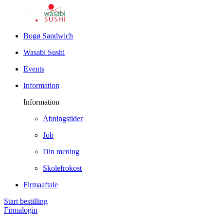
Bogø Sandwich
Wasabi Sushi
Events
Information
Information
Åbningstider
Job
Din mening
Skolefrokost
Firmaaftale
Start bestilling
Firmalogin