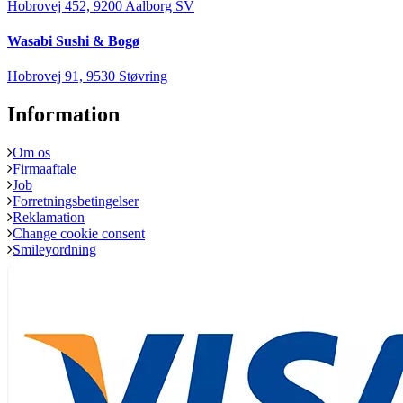
Hobrovej 452, 9200 Aalborg SV
Wasabi Sushi & Bogø
Hobrovej 91, 9530 Støvring
Information
Om os
Firmaaftale
Job
Forretningsbetingelser
Reklamation
Change cookie consent
Smileyordning