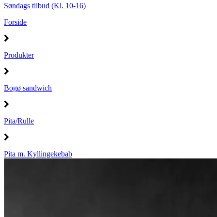
Søndags tilbud (Kl. 10-16)
Forside
Produkter
Bogø sandwich
Pita/Rulle
Pita m. Kyllingekebab