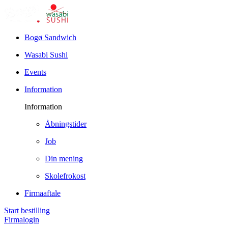
Bogø Sandwich
Wasabi Sushi
Events
Information
Information
Åbningstider
Job
Din mening
Skolefrokost
Firmaaftale
Start bestilling
Firmalogin