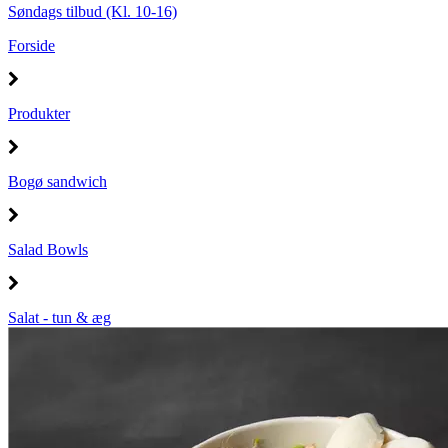
Søndags tilbud (Kl. 10-16)
Forside
Produkter
Bogø sandwich
Salad Bowls
Salat - tun & æg