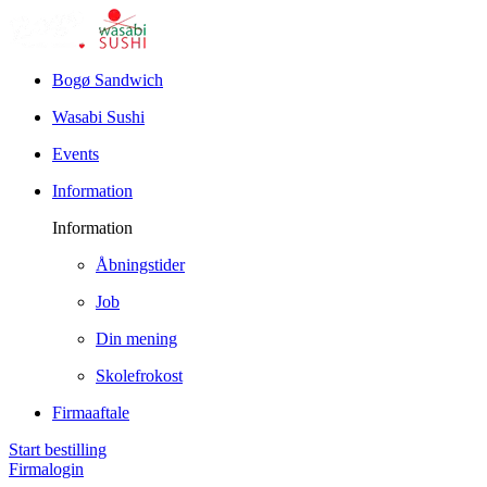
Bogø Sandwich
Wasabi Sushi
Events
Information
Information
Åbningstider
Job
Din mening
Skolefrokost
Firmaaftale
Start bestilling
Firmalogin