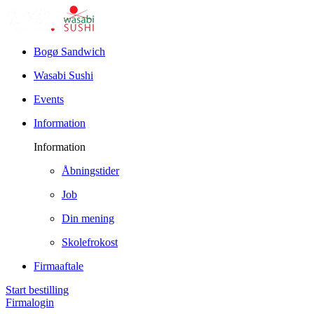
Bogø Sandwich
Wasabi Sushi
Events
Information
Information
Åbningstider
Job
Din mening
Skolefrokost
Firmaaftale
Start bestilling
Firmalogin