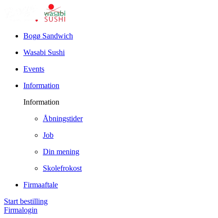
Bogø Sandwich
Wasabi Sushi
Events
Information
Information
Åbningstider
Job
Din mening
Skolefrokost
Firmaaftale
Start bestilling
Firmalogin